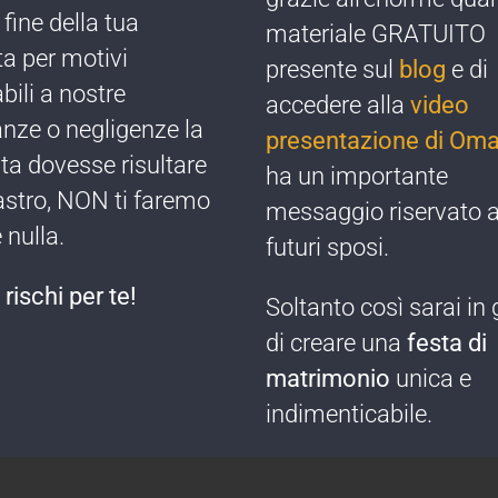
 fine della tua
materiale GRATUITO
ta per motivi
presente sul
blog
e di
bili a nostre
accedere alla
video
ze o negligenze ​la
presentazione di Oma
sta dovesse risultare
ha un importante
astro, NON ti faremo
messaggio riservato a 
nulla​.
futuri sposi.
rischi per te!​
Soltanto così sarai in
di creare una
festa di
matrimonio
unica e
indimenticabile.​