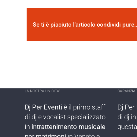
Se ti è piaciuto l'articolo condividi pure..
LA NOSTRA UNICITA’
GARANZIA “
Dj Per Eventi
è il primo staff
Dj Per 
di dj e vocalist specializzato
di dj ​i
in
intrattenimento musicale
questa
per matrimoni
in Veneto e