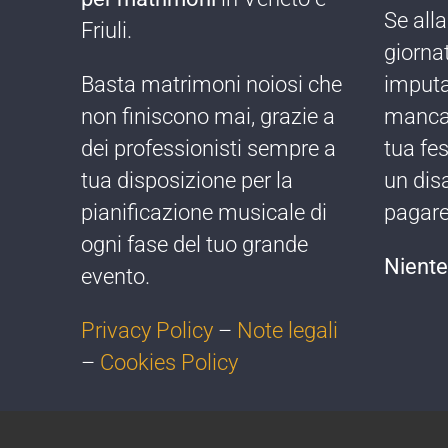
Se alla
Friuli.
giorna
Basta matrimoni noiosi che
imputa
non finiscono mai, grazie a
mancan
dei professionisti sempre a
tua fe
tua disposizione per la
un dis
pianificazione musicale di
pagare 
ogni fase del tuo grande
Niente 
evento.
Privacy Policy
–
Note legali
–
Cookies Policy