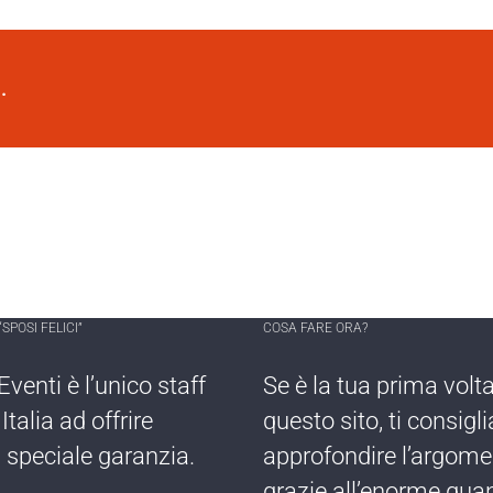
.
SPOSI FELICI”
COSA FARE ORA?
Eventi è l’​unico staff
Se è la tua prima ​volt
n Italia ad offrire ​
questo sito, ti consigl
 speciale garanzia.
approfondire l’argom
grazie all’enorme quan